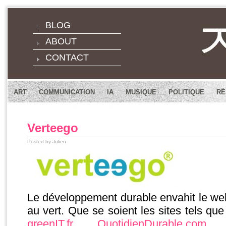
BLOG
ABOUT
CONTACT
ART
COMMUNICATION
IA
MUSIQUE
POLITIQUE
RÉ
Verteego
Posted by Julien
Le développement durable envahit le we
au vert. Que se soient les sites tels qu
greenIT.fr
,
QuotidienDurable.com