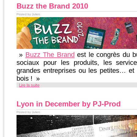
Buzz the Brand 2010
Posted by Julien
»
Buzz The Brand
est le congrès du b
sociaux pour les produits, les servi
grandes entreprises ou les petites… et
bois ! »
Lire la suite
Lyon in December by PJ-Prod
Posted by Julien