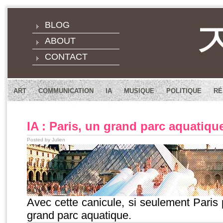
BLOG
ABOUT
CONTACT
ART
COMMUNICATION
IA
MUSIQUE
POLITIQUE
RÉ
IA : Paris, un grand parc aquatiqu
Posted by Julien
Avec cette canicule, si seulement Paris 
grand parc aquatique.