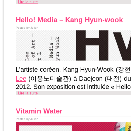
Lire la suite
Hello! Media – Kang Hyun-wook
Posted by Julien
L’artiste coréen, Kang Hyun-Wook (강
Lee
(이응노미술관) à Daejeon (대전) du 27 
2012. Son exposition est intitulée « Hell
Lire la suite
Vitamin Water
Posted by Julien