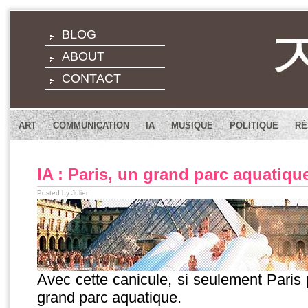
BLOG
ABOUT
CONTACT
ART
COMMUNICATION
IA
MUSIQUE
POLITIQUE
RÉ
IA : Paris, un grand parc aquatiqu
Posted by Julien
Avec cette canicule, si seulement Paris 
grand parc aquatique.