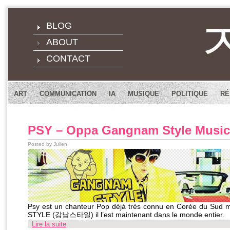
BLOG
ABOUT
CONTACT
ART
COMMUNICATION
IA
MUSIQUE
POLITIQUE
RÉ
PSY – Oppa Gangnam Style Music
Posted by Julien
Psy est un chanteur Pop déjà très connu en Corée du Sud 
STYLE (강남스타일) il l’est maintenant dans le monde entier.
Lire la suite