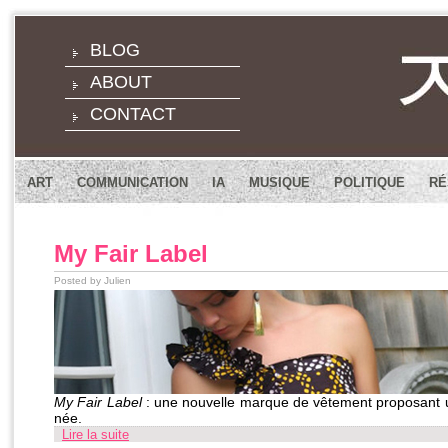
BLOG
ABOUT
CONTACT
ART
COMMUNICATION
IA
MUSIQUE
POLITIQUE
RÉ
My Fair Label
Posted by Julien
My Fair Label
: une nouvelle marque de vêtement proposant 
née.
Lire la suite