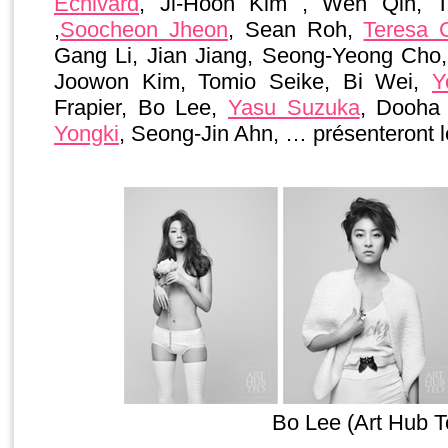
Echivard
, Ji-Hoon Kim , Wen Qin, T
,
Soocheon Jheon
, Sean Roh,
Teresa 
Gang Li, Jian Jiang, Seong-Yeong Cho
Joowon Kim, Tomio Seike, Bi Wei,
Y
Frapier, Bo Lee,
Yasu Suzuka
, Dooha
Yongki
, Seong-Jin Ahn, … présenteront 
Bo Lee (Art Hub T