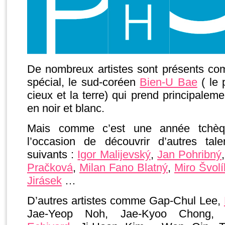
De nombreux artistes sont présents c
spécial, le sud-coréen
Bien-U Bae
( le 
cieux et la terre) qui prend principale
en noir et blanc.
Mais comme c’est une année tchèqu
l’occasion de découvrir d’autres tal
suivants :
Igor Malijevský
,
Jan Pohribný
Pračková
,
Milan Fano Blatný
,
Miro Švolí
Jirásek
…
D’autres artistes comme Gap-Chul Lee,
Jae-Yeop Noh, Jae-Kyoo Chong