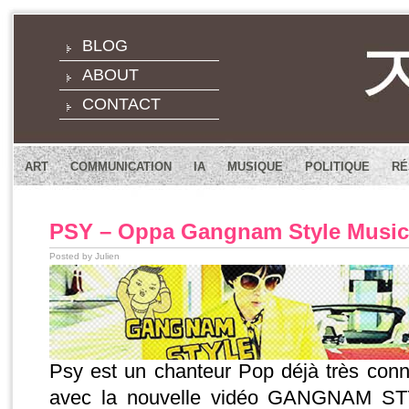
BLOG
ABOUT
CONTACT
ART
COMMUNICATION
IA
MUSIQUE
POLITIQUE
RÉ
PSY – Oppa Gangnam Style Music
Posted by Julien
Psy est un chanteur Pop déjà très co
avec la nouvelle vidéo GANGNAM S