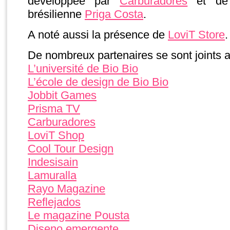
développée par
Carburadores
et de 
brésilienne
Priga Costa
.
A noté aussi la présence de
LoviT Store
.
De nombreux partenaires se sont joints au
L’université de Bio Bio
L’école de design de Bio Bio
Jobbit Games
Prisma TV
Carburadores
LoviT Shop
Cool Tour Design
Indesisain
Lamuralla
Rayo Magazine
Reflejados
Le magazine Pousta
Diseno emergente