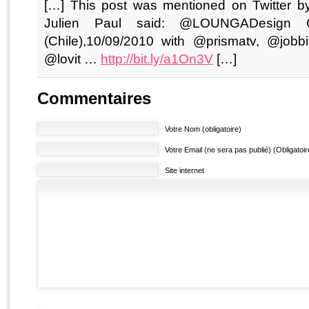
[…] This post was mentioned on Twitter by
Julien Paul said: @LOUNGADesign C
(Chile),10/09/2010 with @prismatv, @job
@lovit …
http://bit.ly/a1On3V
[…]
Commentaires
Votre Nom (obligatoire)
Votre Email (ne sera pas publié) (Obligatoir
Site internet