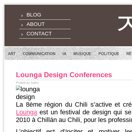
BLOG
ABOUT
CONTACT
ART
COMMUNICATION
IA
MUSIQUE
POLITIQUE
RÉ
Lounga Design Conferences
Posted by Julien
La 8ème région du Chili s’active et cré
Lounga
est un festival de design qui s
2010 à Chillán au Chili, pour les professi
L’objectif est d’inciter et motiver l