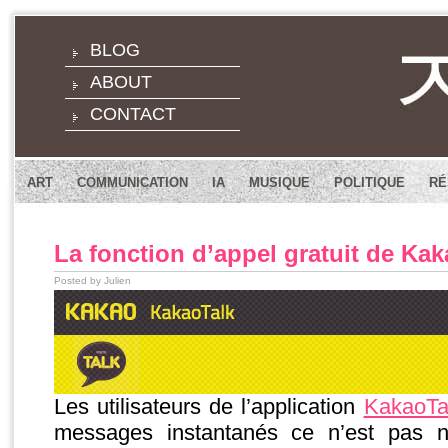
BLOG
ABOUT
CONTACT
ART
COMMUNICATION
IA
MUSIQUE
POLITIQUE
RÉ
La fonction d’appel gratuit de Ka
Posted by Julien
Les utilisateurs de l’application
KakaoTa
messages instantanés ce n’est pas 