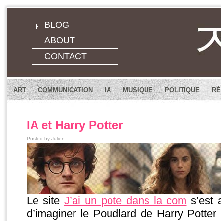
BLOG
ABOUT
CONTACT
ART
COMMUNICATION
IA
MUSIQUE
POLITIQUE
RÉ
IA et Harry Potter
Posted by Julien
Le site
J’ai un pote dans la com
s’est 
d’imaginer le Poudlard de Harry Potter c