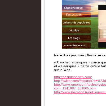
Ne le dites pas mais Obama se ser
« Cauchemardesques » parce que S
et « Féériques » parce qu’elle fait
sur le Web.
http://desirdendives.com/
http://twitter.com/#search?q=%23d
http://www.lemonde.fr/technologies
com_1241087_651865.html
http://www.liberation.fr/politiques