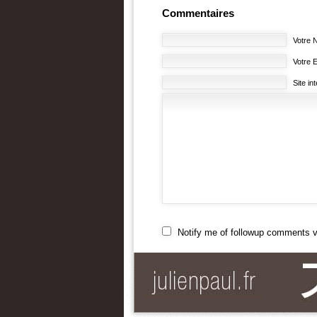
Commentaires
Votre N
Votre E
Site in
Notify me of followup comments v