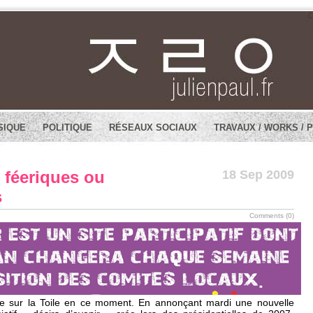
SIQUE
POLITIQUE
RÉSEAUX SOCIAUX
TRAVAUX / WORKS / 
 féeriques ou
18 Sep 2009
s
Comments (0)
e sur la Toile en ce moment. En annonçant mardi une nouvelle