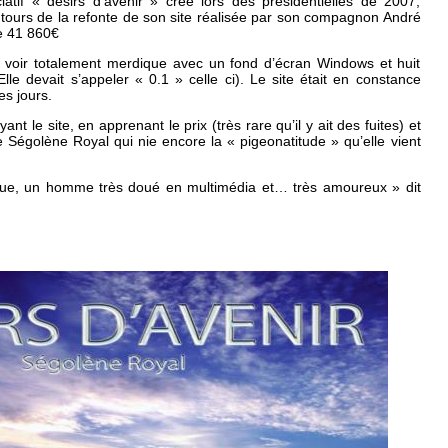
iatif « désirs d’avenir » crée lors des présidentielles de 2007,
tours de la refonte de son site réalisée par son compagnon André
e 41 860€
 voir totalement merdique avec un fond d’écran Windows et huit
lle devait s’appeler « 0.1 » celle ci). Le site était en constance
es jours.
ant le site, en apprenant le prix (très rare qu’il y ait des fuites) et
Ségolène Royal qui nie encore la « pigeonatitude » qu’elle vient
a eue, un homme très doué en multimédia et… très amoureux » dit