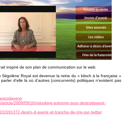
ait inspiré de son plan de communication sur le web.
égolène Royal est devenue la reine du « kitsch à la française »
 parler d’elle là où d’autres (concurrents) politiques n’existent pas
esirsdavenir
/article/2009/09/16/relooking-extreme-pour-desirsdavenir-
/0101591372-desirs-d-avenir-et-tranche-de-rire-sur-twitter