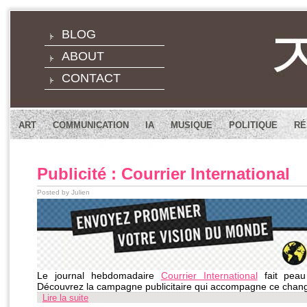
BLOG
ABOUT
CONTACT
ART
COMMUNICATION
IA
MUSIQUE
POLITIQUE
RÉ
Publicité : Courrier International
Posted by Julien
Le journal hebdomadaire
Courrier International
fait peau
Découvrez la campagne publicitaire qui accompagne ce chan
Lire la suite