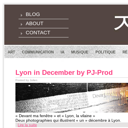
BLOG
ABOUT
CONTACT
ART
COMMUNICATION
IA
MUSIQUE
POLITIQUE
RÉ
Lyon in December by PJ-Prod
Posted by Julien
« Devant ma fenêtre » et « Lyon, la vilaine »
Deux photographies qui illustrent « un » décembre à Lyon.
Lire la suite