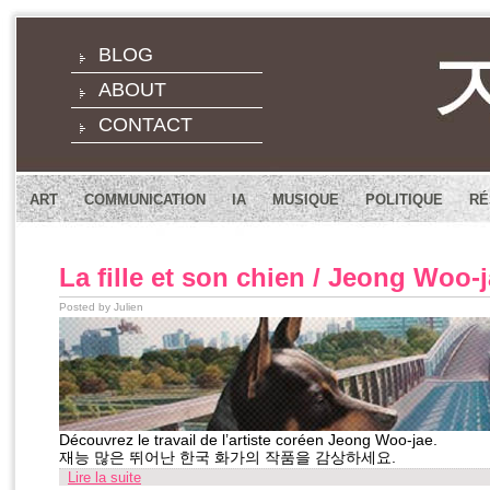
BLOG
ABOUT
CONTACT
ART
COMMUNICATION
IA
MUSIQUE
POLITIQUE
RÉ
La fille et son chien / Jeong Woo-
Posted by Julien
Découvrez le travail de l’artiste coréen Jeong Woo-jae.
재능 많은 뛰어난 한국 화가의 작품을 감상하세요.
Lire la suite