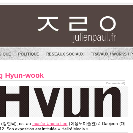
SIQUE
POLITIQUE
RÉSEAUX SOCIAUX
TRAVAUX / WORKS / 
ng Hyun-wook
Comments (0)
ok (강현욱), est au
musée Ungno Lee
(이응노미술관) à Daejeon (대
2. Son exposition est intitulée « Hello! Media ».