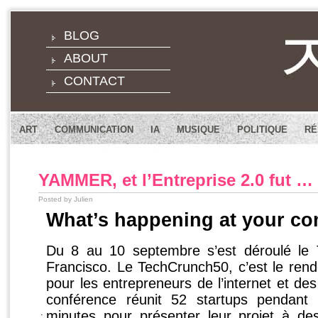
BLOG
ABOUT
CONTACT
ART
COMMUNICATION
IA
MUSIQUE
POLITIQUE
RÉ
YAMMER, et l’Entreprise 2.0 fut …
Posted by Julien
What’s happening at your c
Du 8 au 10 septembre s’est déroulé le
Francisco. Le TechCrunch50, c’est le re
pour les entrepreneurs de l’internet et de
conférence réunit 52 startups pendant t
.
minutes pour présenter leur projet à de