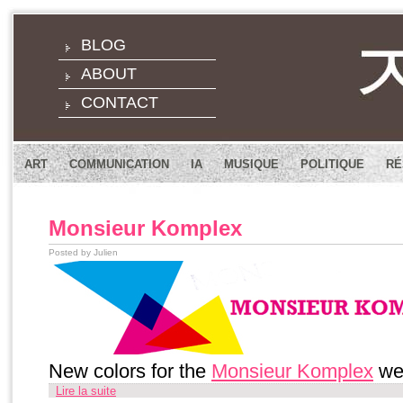
BLOG
ABOUT
CONTACT
ART
COMMUNICATION
IA
MUSIQUE
POLITIQUE
RÉ
Monsieur Komplex
Posted by Julien
New colors for the
Monsieur Komplex
we
Lire la suite