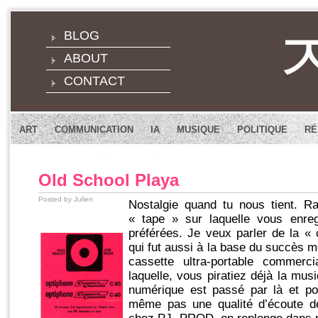
BLOG
ABOUT
CONTACT
ART
COMMUNICATION
IA
MUSIQUE
POLITIQUE
RÉ
Old School Playa
Posted by Julien
Nostalgie quand tu nous tient. R
« tape » sur laquelle vous enre
préférées. Je veux parler de la «
qui fut aussi à la base du succès m
cassette ultra-portable commer
laquelle, vous piratiez déjà la mus
numérique est passé par là et pou
même pas une qualité d’écoute d