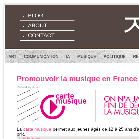
BLOG
ABOUT
CONTACT
ART
COMMUNICATION
IA
MUSIQUE
POLITIQUE
RÉ
Promouvoir la musique en France
Posted by Julien
La
carte musique
permet aux jeunes âgés de 12 à 25 ans d’ac
prix.