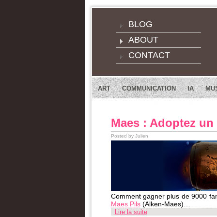
BLOG
ABOUT
CONTACT
ART
COMMUNICATION
IA
MU
Maes : Adoptez un 
Posted by Julien
Comment gagner plus de 9000 fans
Maes Pils
(Alken-Maes)…
Lire la suite