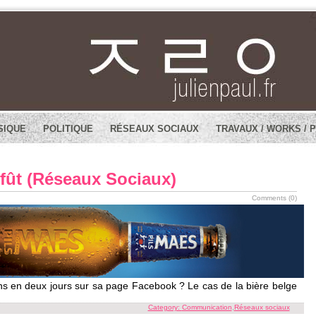
SIQUE
POLITIQUE
RÉSEAUX SOCIAUX
TRAVAUX / WORKS / 
fût (Réseaux Sociaux)
Comments (0)
 en deux jours sur sa page Facebook ? Le cas de la bière belge
Category:
Communication
,
Réseaux sociaux