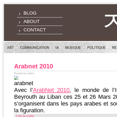
BLOG
ABOUT
CONTACT
ART
COMMUNICATION
IA
MUSIQUE
POLITIQUE
RÉ
Arabnet 2010
Posted by Julien
Avec l’
ArabNet 2010
, le monde de l’
Beyrouth au Liban ces 25 et 26 Mars 
s’organisent dans les pays arabes et sou
la figuration.
Lire la suite